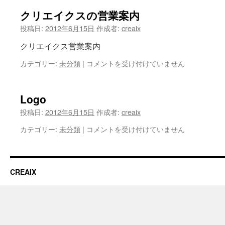
クリエイクスの営業案内
ツ
投稿日:
2012年6月15日
作成者:
creaix
へ
クリエイクス営業案内
ス
カテゴリー:
未分類
|
ク
コメントを受け付けていません
キ
リ
エ
ッ
イ
Logo
ク
プ
投稿日:
2012年6月15日
作成者:
creaix
ス
の
カテゴリー:
未分類
|
Logo
コメントを受け付けていません
営
は
業
案
内
CREAIX
は