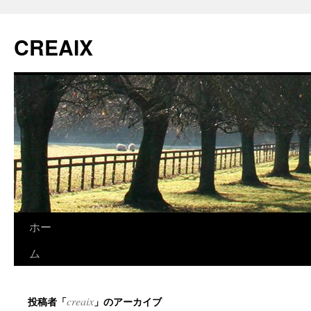
CREAIX
ホー
コ
ム
ン
テ
creaix
投稿者「
」のアーカイブ
ン